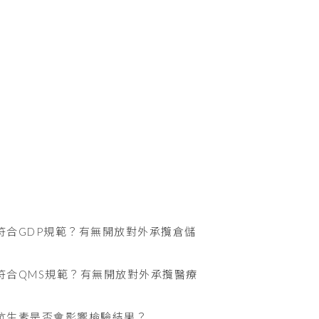
符合GDP規範？有無開放對外承攬倉儲
符合QMS規範？有無開放對外承攬醫療
抗生素是否會影響檢驗結果？