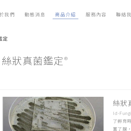
於我們
動態消息
商品介紹
服務內容
聯絡
鑑定
絲狀真菌鑑定
®
絲狀
Id-Fu
了孵育
置了膜