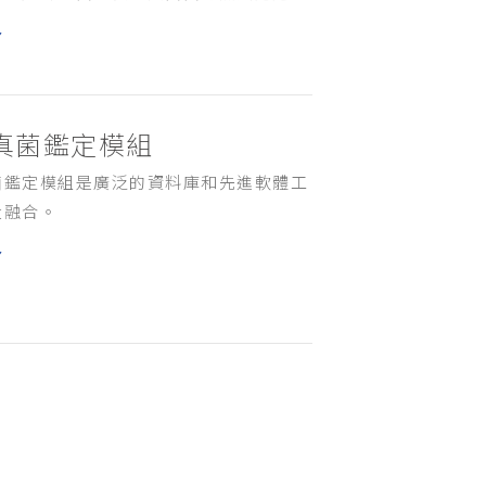
多
真菌鑑定模組
菌鑑定模組是廣泛的資料庫和先進軟體工
大融合。
多