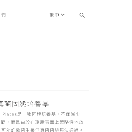
我們
繁中
真菌固態培養基
ngi Plates是一種固體培養基，不僅減少
時間，而且由於在瓊脂表面上策略性地放
，可允許黴菌生長但真菌菌絲無法通過。